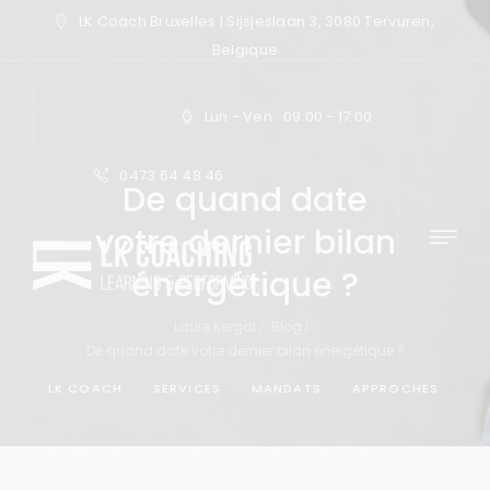
LK Coach Bruxelles | Sijsjeslaan 3, 3080 Tervuren,
Belgique
Lun - Ven : 09:00 - 17:00
0473 64 48 46
De quand date
votre dernier bilan
énergétique ?
Laure Kergal
Blog
De quand date votre dernier bilan énergétique ?
LK COACH
SERVICES
MANDATS
APPROCHES
ÉTUDES DE CAS
TEST
À PROPOS
BLOG