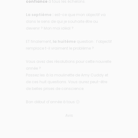
confiance
à tous les échelons.
La septième :
est-ce que mon objectif va
dans le sens de qui je souhaite être ou
devenir ? Mon moi idéal ?
ET finalement,
la huitème
question : l’objectif
remplace t-il vraiment le problème ?
Vous avez des résolutions pour cette nouvelle
année ?
Passez les à la moulinette de Amy Cuddy et
de ces huit questions. Vous aurez peut-être
de belles prises de conscience.
Bon début d’année à tous 🙂
Avis