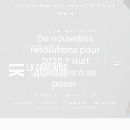
LK Coach Bruxelles | Sijsjeslaan 3, 3080 Tervuren,
Belgique
Lun - Ven : 09:00 - 17:00
De nouvelles
résolutions pour
0473 64 48 46
2020 ? Huit
questions à se
poser.
Laure Kergal
Développement Personnel
LK COACH
SERVICES
MANDATS
APPROCHES
De nouvelles résolutions pour 2020 ? Huit...
ÉTUDES DE CAS
TEST
À PROPOS
BLOG