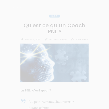
CONTACT
BLOG
Qu’est ce qu’un Coach
PNL ?
March 4, 2018
by
Laure Kergal
Comments
La PNL, c’est quoi ?
La programmation neuro-
linguistique.