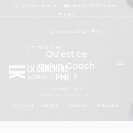
LK Coach Bruxelles | Sijsjeslaan 3, 3080 Tervuren,
Belgique
Lun - Ven : 09:00 - 17:00
0473 64 48 46
Qu’est ce
qu’un Coach
PNL ?
Laure Kergal
Blog
Qu’est ce qu’un Coach PNL ?
LK COACH
SERVICES
MANDATS
APPROCHES
ÉTUDES DE CAS
TEST
À PROPOS
BLOG