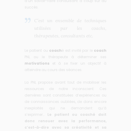
d’un savoir-faire conduisant à coup sûr au
succès.
C’est un ensemble de techniques
utilisées par les coachs,
thérapeutes, consultants etc.
Le patient ou
coach
é est invité par le
coach
PNL ou le thérapeute à déterminer ses
motivations
et à se fixer un objectif à
atteindre au cours des séances.
La PNL propose avant tout de mobiliser les
ressources de notre inconscient. Ces
dernières sont constituées d’expériences ou
de connaissances oubliées, de dons encore
inexploités qui ne demandent qu’à
s’exprimer…
Le patient ou coaché doit
donc renouer avec la performance,
c’est-à-dire avec sa créativité et sa