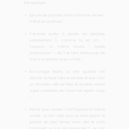
Par exemple :
Ignorer les plaintes, faire comme si de rien
n’était et continuer ;
S’énerver quitte à perdre les pédales
verbalement (« comme tu es ch…. !
Toujours la même chose ! Quelle
paresseuse ! » etc.) et faire beaucoup de
mal à la relation avec sa fille ;
Encourager Marie, lui dire qu’elles ont
décidé de faire cela ensemble et que c’est
un chouette défi de filles et qu’elles seront
super contentes de l’avoir fait après-coup
!
Penser que « purée ! c’est toujours la même
chose ! je fais cela pour lui faire plaisir et
passer du bon temps avec elle et voilà
comment je suis récompensée !! Je vais