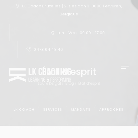
LK Coach Bruxelles | Sijsjeslaan 3, 3080 Tervuren,
Belgique
Lun - Ven : 09:00 - 17:00
0473 64 48 46
État d’esprit
Laure Kergal
Blog
État d’esprit
LK COACH
SERVICES
MANDATS
APPROCHES
ÉTUDES DE CAS
TEST
À PROPOS
BLOG